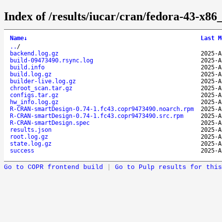
Index of /results/iucar/cran/fedora-43-x
Name
↓
Last M
..
/
backend.log.gz
2025-A
build-09473490.rsync.log
2025-A
build.info
2025-A
build.log.gz
2025-A
builder-live.log.gz
2025-A
chroot_scan.tar.gz
2025-A
configs.tar.gz
2025-A
hw_info.log.gz
2025-A
R-CRAN-smartDesign-0.74-1.fc43.copr9473490.noarch.rpm
2025-A
R-CRAN-smartDesign-0.74-1.fc43.copr9473490.src.rpm
2025-A
R-CRAN-smartDesign.spec
2025-A
results.json
2025-A
root.log.gz
2025-A
state.log.gz
2025-A
success
2025-A
Go to COPR frontend build
|
Go to Pulp results for this