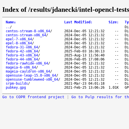
Index of /results/jdanecki/intel-opencl-tests
Name
↓
Last Modified
:
Size
:
Ty
..
/
Di
centos-stream-8-x86_64
/
2024-Dec-05 12:21:32
--
Di
centos-stream-x86_64
/
2024-Dec-05 12:21:32
--
Di
epel-7-x86_64
/
2024-Dec-05 12:21:32
--
Di
epel-8-x86_64
/
2024-Dec-05 12:21:32
--
Di
fedora-31-x86_64
/
2024-Dec-05 12:21:32
--
Di
fedora-42-x86_64
/
2025-Feb-03 16:30:13
--
Di
fedora-43-x86_64
/
2025-Aug-13 11:56:40
--
Di
fedora-44-x86_64
/
2026-Feb-05 17:08:06
--
Di
fedora-rawhide-x86_64
/
2024-Dec-05 12:21:32
--
Di
mageia-6-x86_64
/
2024-Dec-05 12:21:32
--
Di
mageia-cauldron-x86_64
/
2024-Dec-05 12:21:32
--
Di
opensuse-leap-15.0-x86_64
/
2024-Dec-05 12:21:32
--
Di
opensuse-tumbleweed-x86_64
/
2024-Dec-05 12:21:32
--
Di
srpm-builds
/
2021-Mar-23 04:01:18
--
Di
pubkey.gpg
2021-Feb-25 13:06:26
1.01K
GP
Go to COPR frontend project
|
Go to Pulp results for th