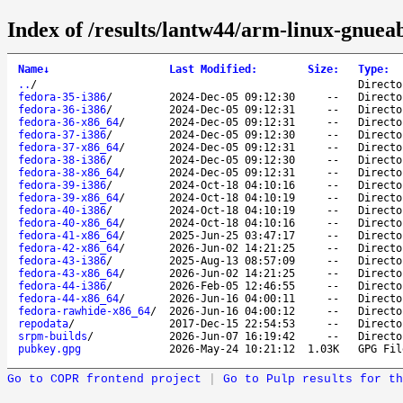
Index of /results/lantw44/arm-linux-gnueab
Name
↓
Last Modified
:
Size
:
Type
:
..
/
Directo
fedora-35-i386
/
2024-Dec-05 09:12:30
--
Directo
fedora-36-i386
/
2024-Dec-05 09:12:31
--
Directo
fedora-36-x86_64
/
2024-Dec-05 09:12:31
--
Directo
fedora-37-i386
/
2024-Dec-05 09:12:30
--
Directo
fedora-37-x86_64
/
2024-Dec-05 09:12:31
--
Directo
fedora-38-i386
/
2024-Dec-05 09:12:30
--
Directo
fedora-38-x86_64
/
2024-Dec-05 09:12:31
--
Directo
fedora-39-i386
/
2024-Oct-18 04:10:16
--
Directo
fedora-39-x86_64
/
2024-Oct-18 04:10:19
--
Directo
fedora-40-i386
/
2024-Oct-18 04:10:19
--
Directo
fedora-40-x86_64
/
2024-Oct-18 04:10:16
--
Directo
fedora-41-x86_64
/
2025-Jun-25 03:47:17
--
Directo
fedora-42-x86_64
/
2026-Jun-02 14:21:25
--
Directo
fedora-43-i386
/
2025-Aug-13 08:57:09
--
Directo
fedora-43-x86_64
/
2026-Jun-02 14:21:25
--
Directo
fedora-44-i386
/
2026-Feb-05 12:46:55
--
Directo
fedora-44-x86_64
/
2026-Jun-16 04:00:11
--
Directo
fedora-rawhide-x86_64
/
2026-Jun-16 04:00:12
--
Directo
repodata
/
2017-Dec-15 22:54:53
--
Directo
srpm-builds
/
2026-Jun-07 16:19:42
--
Directo
pubkey.gpg
2026-May-24 10:21:12
1.03K
GPG Fil
Go to COPR frontend project
|
Go to Pulp results for th