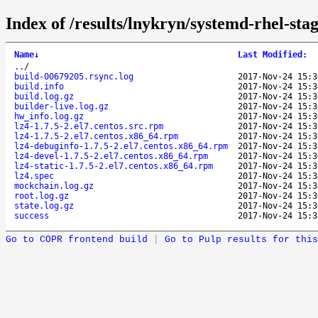
Index of /results/lnykryn/systemd-rhel-sta
Name
↓
Last Modified
:
..
/
build-00679205.rsync.log
2017-Nov-24 15:3
build.info
2017-Nov-24 15:3
build.log.gz
2017-Nov-24 15:3
builder-live.log.gz
2017-Nov-24 15:3
hw_info.log.gz
2017-Nov-24 15:3
lz4-1.7.5-2.el7.centos.src.rpm
2017-Nov-24 15:3
lz4-1.7.5-2.el7.centos.x86_64.rpm
2017-Nov-24 15:3
lz4-debuginfo-1.7.5-2.el7.centos.x86_64.rpm
2017-Nov-24 15:3
lz4-devel-1.7.5-2.el7.centos.x86_64.rpm
2017-Nov-24 15:3
lz4-static-1.7.5-2.el7.centos.x86_64.rpm
2017-Nov-24 15:3
lz4.spec
2017-Nov-24 15:3
mockchain.log.gz
2017-Nov-24 15:3
root.log.gz
2017-Nov-24 15:3
state.log.gz
2017-Nov-24 15:3
success
2017-Nov-24 15:3
Go to COPR frontend build
|
Go to Pulp results for this