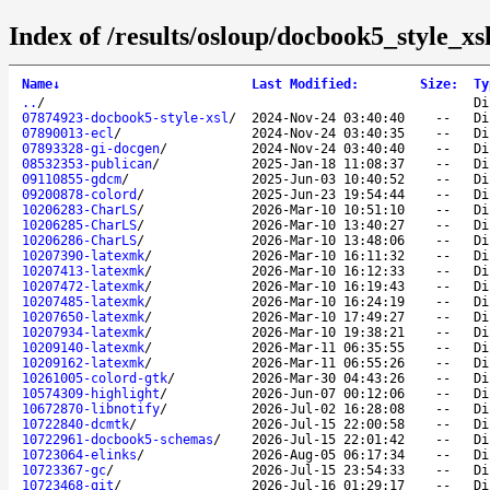
Index of /results/osloup/docbook5_style_xs
Name
↓
Last Modified
:
Size
:
Ty
..
/
Di
07874923-docbook5-style-xsl
/
2024-Nov-24 03:40:40
--
Di
07890013-ecl
/
2024-Nov-24 03:40:35
--
Di
07893328-gi-docgen
/
2024-Nov-24 03:40:40
--
Di
08532353-publican
/
2025-Jan-18 11:08:37
--
Di
09110855-gdcm
/
2025-Jun-03 10:40:52
--
Di
09200878-colord
/
2025-Jun-23 19:54:44
--
Di
10206283-CharLS
/
2026-Mar-10 10:51:10
--
Di
10206285-CharLS
/
2026-Mar-10 13:40:27
--
Di
10206286-CharLS
/
2026-Mar-10 13:48:06
--
Di
10207390-latexmk
/
2026-Mar-10 16:11:32
--
Di
10207413-latexmk
/
2026-Mar-10 16:12:33
--
Di
10207472-latexmk
/
2026-Mar-10 16:19:43
--
Di
10207485-latexmk
/
2026-Mar-10 16:24:19
--
Di
10207650-latexmk
/
2026-Mar-10 17:49:27
--
Di
10207934-latexmk
/
2026-Mar-10 19:38:21
--
Di
10209140-latexmk
/
2026-Mar-11 06:35:55
--
Di
10209162-latexmk
/
2026-Mar-11 06:55:26
--
Di
10261005-colord-gtk
/
2026-Mar-30 04:43:26
--
Di
10574309-highlight
/
2026-Jun-07 00:12:06
--
Di
10672870-libnotify
/
2026-Jul-02 16:28:08
--
Di
10722840-dcmtk
/
2026-Jul-15 22:00:58
--
Di
10722961-docbook5-schemas
/
2026-Jul-15 22:01:42
--
Di
10723064-elinks
/
2026-Aug-05 06:17:34
--
Di
10723367-gc
/
2026-Jul-15 23:54:33
--
Di
10723468-git
/
2026-Jul-16 01:29:17
--
Di