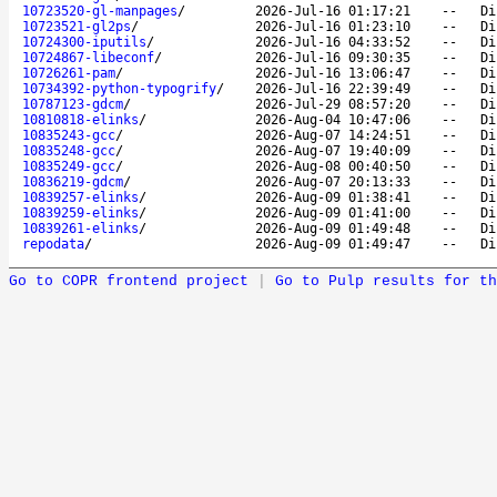
10723520-gl-manpages
/
2026-Jul-16 01:17:21
--
Di
10723521-gl2ps
/
2026-Jul-16 01:23:10
--
Di
10724300-iputils
/
2026-Jul-16 04:33:52
--
Di
10724867-libeconf
/
2026-Jul-16 09:30:35
--
Di
10726261-pam
/
2026-Jul-16 13:06:47
--
Di
10734392-python-typogrify
/
2026-Jul-16 22:39:49
--
Di
10787123-gdcm
/
2026-Jul-29 08:57:20
--
Di
10810818-elinks
/
2026-Aug-04 10:47:06
--
Di
10835243-gcc
/
2026-Aug-07 14:24:51
--
Di
10835248-gcc
/
2026-Aug-07 19:40:09
--
Di
10835249-gcc
/
2026-Aug-08 00:40:50
--
Di
10836219-gdcm
/
2026-Aug-07 20:13:33
--
Di
10839257-elinks
/
2026-Aug-09 01:38:41
--
Di
10839259-elinks
/
2026-Aug-09 01:41:00
--
Di
10839261-elinks
/
2026-Aug-09 01:49:48
--
Di
repodata
/
2026-Aug-09 01:49:47
--
Di
Go to COPR frontend project
|
Go to Pulp results for th