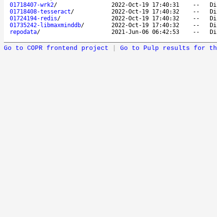
01718407-wrk2
/
2022-Oct-19 17:40:31
--
Di
01718408-tesseract
/
2022-Oct-19 17:40:32
--
Di
01724194-redis
/
2022-Oct-19 17:40:32
--
Di
01735242-libmaxminddb
/
2022-Oct-19 17:40:32
--
Di
repodata
/
2021-Jun-06 06:42:53
--
Di
Go to COPR frontend project
|
Go to Pulp results for th