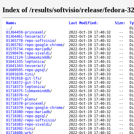
Index of /results/softvisio/release/fedora-3
Name
↓
Last Modified
:
Size
:
Ty
..
/
Di
01364459-princexml
/
2022-Oct-19 17:40:32
--
Di
01364461-tesseract
/
2022-Oct-19 17:40:33
--
Di
01365778-repo-softvisio
/
2022-Oct-19 17:40:32
--
Di
01365782-repo-google-chrome
/
2022-Oct-19 17:40:31
--
Di
01575734-repo-mariadb
/
2022-Oct-19 17:40:32
--
Di
01590476-repo-vivaldi
/
2022-Oct-19 17:40:32
--
Di
01612124-libmaxminddb
/
2022-Oct-19 17:40:32
--
Di
01641335-leptonica
/
2022-Oct-19 17:40:31
--
Di
01641343-tesseract
/
2022-Oct-19 17:40:32
--
Di
01689595-repo-pgsql
/
2022-Oct-19 17:40:32
--
Di
01691639-tini
/
2022-Oct-19 17:40:33
--
Di
01701918-git-lfs
/
2022-Oct-19 17:40:31
--
Di
01718372-git-lfs
/
2022-Oct-19 17:40:32
--
Di
01718373-leptonica
/
2022-Oct-19 17:40:32
--
Di
01718375-libmaxminddb
/
2022-Oct-19 17:40:32
--
Di
01718376-n
/
2022-Oct-19 17:40:31
--
Di
01718377-plenv
/
2022-Oct-19 17:40:32
--
Di
01718378-princexml
/
2022-Oct-19 17:40:31
--
Di
01718379-repo-google-chrome
/
2022-Oct-19 17:40:32
--
Di
01718380-repo-mariadb
/
2022-Oct-19 17:40:32
--
Di
01718381-repo-pgsql
/
2022-Oct-19 17:40:31
--
Di
01718382-repo-softvisio
/
2022-Oct-19 17:40:32
--
Di
01718383-repo-vivaldi
/
2022-Oct-19 17:40:31
--
Di
01718392-tini
/
2022-Oct-19 17:40:31
--
Di
01718406-wrk
/
2022-Oct-19 17:40:32
--
Di